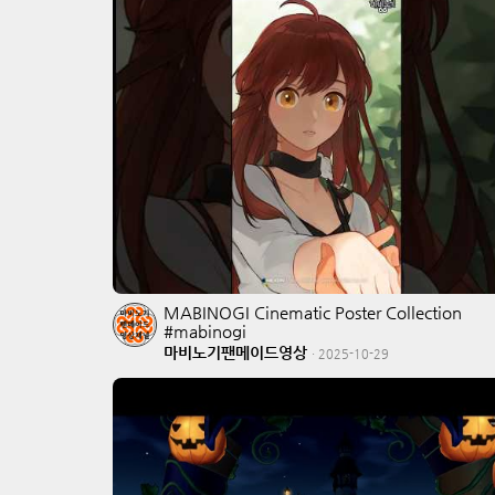
MABINOGI Cinematic Poster Collection
#mabinogi
마비노기팬메이드영상
·
2025-10-29