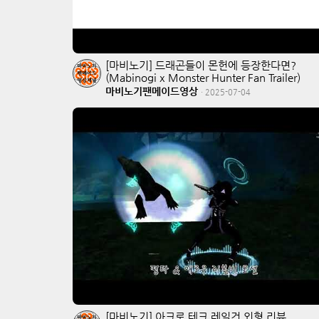
[마비노기] 드래곤들이 몬헌에 등장한다면?
(Mabinogi x Monster Hunter Fan Trailer)
마비노기팬메이드영상
·
2025-07-04
[마비노기] 아크로 테크 레일건 외형 리뷰