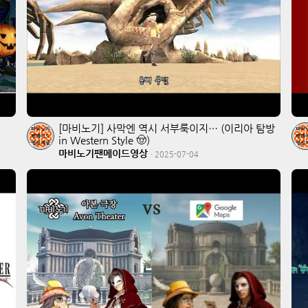
[마비노기] 사막엔 역시 서부룩이지… (이리아 탐방
in Western Style 🤠)
마비노기팬메이드영상
·
2025-07-04