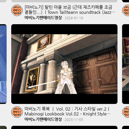
[마비노기] 탈틴 마을 브금 (근데 재즈카페를 조금
곁들인...) ｜Town Taillteann soundtrack (Jazz
cafe ver.)
마비노기팬메이드영상
·
2026-01-16
마비노기 룩북 ｜ Vol. 02 : 기사 스타일 ver.2｜
Mabinogi Lookbook Vol.02 – Knight Style
ver.2
마비노기팬메이드영상
·
2025-11-05