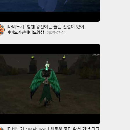
[마비노기] 힐웬 광산에는 슬픈 전설이 있어.
마비노기팬메이드영상
·
2025-07-04
[마비노기 / Mabinogi] 새로운 코디 완성 기념 다크