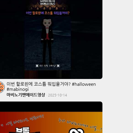
이번 할로윈에 코스튬 뭐입을거야? #halloween
#mabinogi
마비노기팬메이드영상
·
2025-10-14