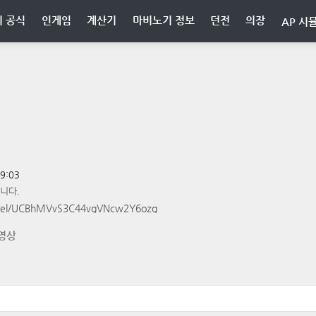
 공식
인게임
계산기
마비노기 정보
던전
의장
AP 시
29:03
니다.
nnel/UCBhMVvS3C44vgVNcw2Y6ozg
 영상