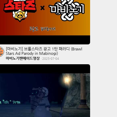
[마비노기] 브롤스타즈 광고 1탄 패러디 (Brawl
Stars Ad Parody in Mabinogi)
마비노기팬메이드영상
·
2025-07-04