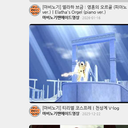
[마비노기] 엘라하 브금 : 영혼의 오르골 (피아노
ver.)｜Elatha's Orgel (piano ver.)
마비노기팬메이드영상
·
2026-01-16
[마비노기] 티리엘 코스프레｜천상계 V-log
마비노기팬메이드영상
·
2025-12-22