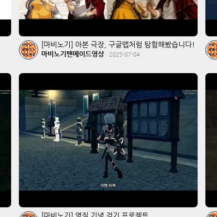
[마비노기] 아본 극장, 구글맵처럼 탐험해봤습니다!
마비노기팬메이드영상
·
2025-07-04
[마비노기] 염질 기념 걷기 프로젝트