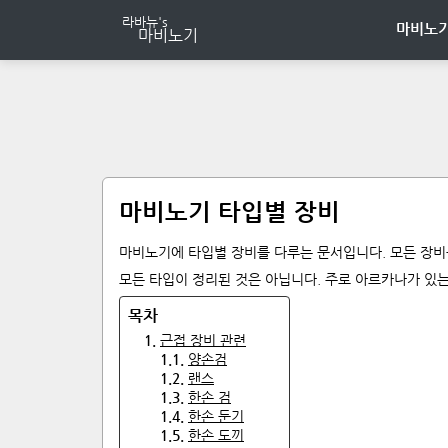
마비노기
마비노기 타입별 장비
마비노기에 타입별 장비를 다루는 문서입니다. 모든 장비
모든 타입이 정리된 것은 아닙니다. 주로 아르카나가 있
1
.
근접 장비 관련
1
.
1
.
양손검
1
.
2
.
랜스
1
.
3
.
한손 검
1
.
4
.
한손 둔기
1
.
5
.
한손 도끼