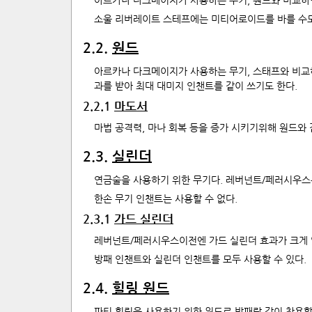
아르카나 다크메이지가 사용하는 무기, 원드와 비교하면
소울 리버레이트 스테프에는 미티어로이드를 바를 수도
2
.
2
.
원드
아르카나 다크메이지가 사용하는 무기, 스태프와 비교하
과를 받아 최대 대미지 인챈트를 같이 쓰기도 한다.
2
.
2
.
1
마도서
마법 공격력, 마나 회복 등을 증가 시키기위해 원드와
2
.
3
.
실린더
연금술을 사용하기 위한 무기다. 레버넌트/페러시우스부
한손 무기 인챈트는 사용할 수 없다.
2
.
3
.
1
가드 실린더
레버넌트/페러시우스이전엔 가드 실린더 효과가 크게 
방패 인챈트와 실린더 인챈트를 모두 사용할 수 있다.
2
.
4
.
힐링 원드
파티 힐링을 사용하기 위한 원드로 방패랑 같이 착용할 