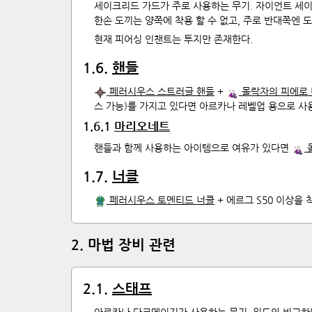
세이크리드 가드가 주로 사용하는 무기. 자이언트 세
한손 도끼는 양쪽에 착용 할 수 없고, 주로 반대쪽엔 
현재 피어싱 인챈트는 투지만 존재한다.
1
.
6
.
핸들
페러시우스 스트러글 핸들
+
몰락자의 피에로
스 가능)를 가지고 있다면 아르카나 레벨업 용으로 사용
1
.
6
.
1
마리오네트
핸들과 함께 사용하는 아이템으로 여유가 있다면
1
.
7
.
너클
페러시우스 토멘티드 너클
+ 에르그 S50 이상을
2
.
마법 장비 관련
2
.
1
.
스태프