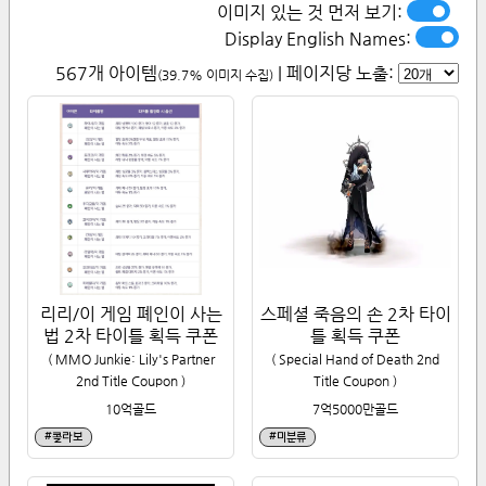
이미지 있는 것 먼저 보기:
Display English Names:
567
개 아이템
| 페이지당 노출:
(
39.7
% 이미지 수집)
리리/이 게임 폐인이 사는
스페셜 죽음의 손 2차 타이
법 2차 타이틀 획득 쿠폰
틀 획득 쿠폰
(
MMO Junkie: Lily's Partner
(
Special Hand of Death 2nd
2nd Title Coupon
)
Title Coupon
)
10억
골드
7억5000만
골드
#
콜라보
#
미분류