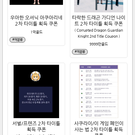
우아한 오셔닉 아쿠아리네
타락한 드래곤 가디언 나이
2차 타이틀 획득 쿠폰
트 2차 타이틀 획득 쿠폰
(
Corrupted Dragon Guardian
1억
골드
Knight 2nd Title Coupon
)
#
미분류
9999만
골드
#
미분류
서벌/프렌즈 2차 타이틀
사쿠라이/이 게임 폐인이
획득 쿠폰
사는 법 2차 타이틀 획득