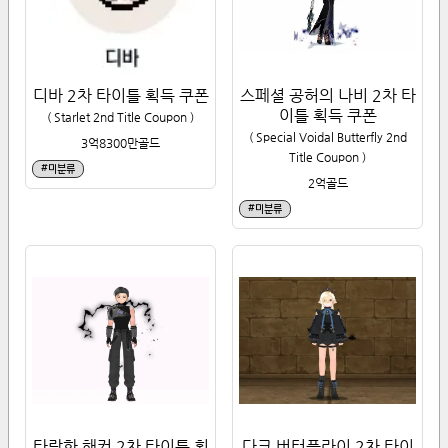
디바 2차 타이틀 획득 쿠폰
스페셜 공허의 나비 2차 타
이틀 획득 쿠폰
(
Starlet 2nd Title Coupon
)
(
Special Voidal Butterfly 2nd
3억8300만
골드
Title Coupon
)
#
미분류
2억
골드
#
미분류
타락한 해커 2차 타이틀 획
다크 버터플라이 2차 타이