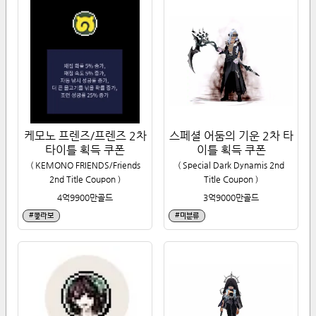
케모노 프렌즈/프렌즈 2차
스페셜 어둠의 기운 2차 타
타이틀 획득 쿠폰
이틀 획득 쿠폰
(
KEMONO FRIENDS/Friends
(
Special Dark Dynamis 2nd
2nd Title Coupon
)
Title Coupon
)
4억9900만
골드
3억9000만
골드
#
콜라보
#
미분류