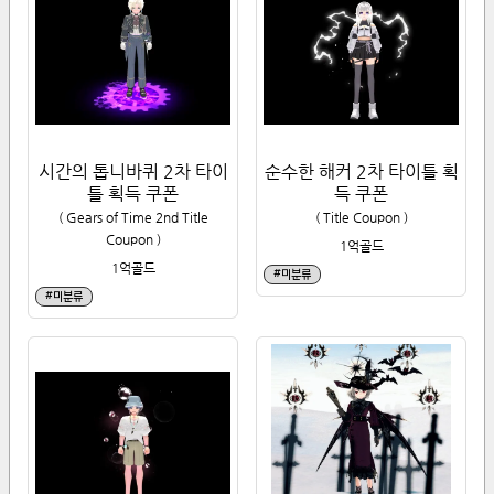
시간의 톱니바퀴 2차 타이
순수한 해커 2차 타이틀 획
틀 획득 쿠폰
득 쿠폰
(
Gears of Time 2nd Title
(
Title Coupon
)
Coupon
)
1억
골드
1억
골드
#
미분류
#
미분류