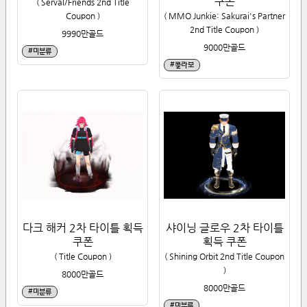
쿠폰
(
Serval/Friends 2nd Title
Coupon
)
(
MMO Junkie: Sakurai's Partner
2nd Title Coupon
)
9990만
골드
9000만
골드
#
미분류
#
콜라보
다크 해커 2차 타이틀 획득
샤이닝 글로우 2차 타이틀
쿠폰
획득 쿠폰
(
Title Coupon
)
(
Shining Orbit 2nd Title Coupon
)
8000만
골드
8000만
골드
#
미분류
#
미분류