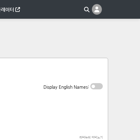
뮬레이터
Display English Names:
라바뉴의 마비노기