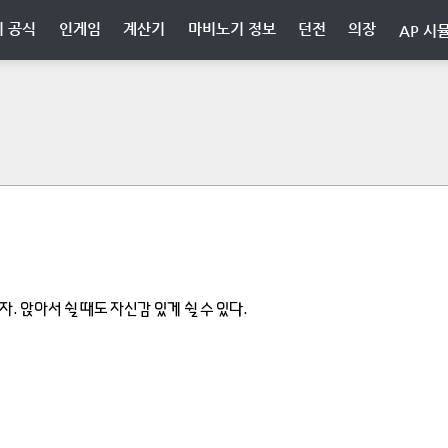
 공식
인게임
계산기
마비노기 정보
던전
의장
AP 시
. 앉아서 쉴 때도 자신감 있게 쉴 수 있다.